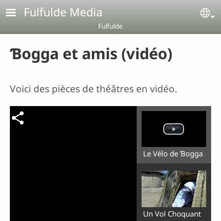
Aller au contenu principal
Fulfulde Media
Se
Fulfulde
Ɓogga et amis (vidéo)
Voici des pièces de théâtres en vidéo.
Le Vélo de Ɓogga
Un Vol Choquant